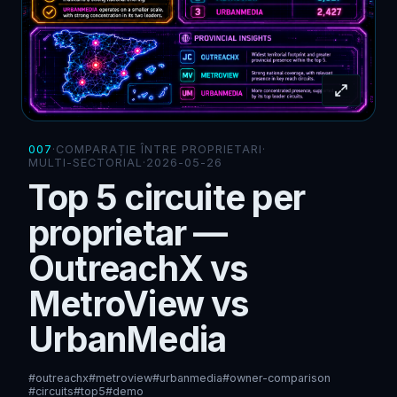
007
·
COMPARAȚIE ÎNTRE PROPRIETARI
·
MULTI-SECTORIAL
·
2026-05-26
Top 5 circuite per
proprietar —
OutreachX vs
MetroView vs
UrbanMedia
#outreachx
#metroview
#urbanmedia
#owner-comparison
#circuits
#top5
#demo