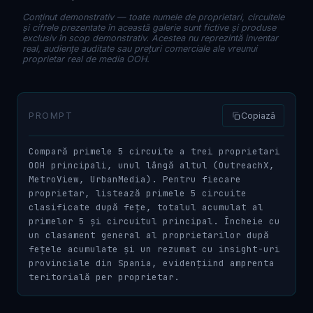
Conținut demonstrativ — toate numele de proprietari, circuitele
și cifrele prezentate în această galerie sunt fictive și produse
exclusiv în scop demonstrativ. Acestea nu reprezintă inventar
real, audiențe auditate sau prețuri comerciale ale vreunui
proprietar real de media OOH.
PROMPT
Copiază
Compară primele 5 circuite a trei proprietari 
OOH principali, unul lângă altul (OutreachX, 
MetroView, UrbanMedia). Pentru fiecare 
proprietar, listează primele 5 circuite 
clasificate după fețe, totalul acumulat al 
primelor 5 și circuitul principal. Încheie cu 
un clasament general al proprietarilor după 
fețele acumulate și un rezumat cu insight-uri 
provinciale din Spania, evidențiind amprenta 
teritorială per proprietar.