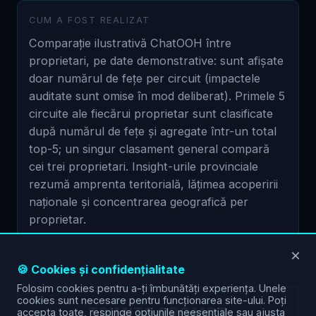
CUM A FOST REALIZAT
Comparație ilustrativă ChatOOH între
proprietari, pe date demonstrative: sunt afișate
doar numărul de fețe per circuit (impactele
auditate sunt omise în mod deliberat). Primele 5
circuite ale fiecărui proprietar sunt clasificate
după numărul de fețe și agregate într-un total
top-5; un singur clasament general compară
cei trei proprietari. Insight-urile provinciale
rezumă amprenta teritorială, lățimea acoperirii
naționale și concentrarea geografică per
proprietar.
×
🍪 Cookies și confidențialitate
Folosim cookies pentru a-ți îmbunătăți experiența. Unele
cookies sunt necesare pentru funcționarea site-ului. Poți
TRIMITE PROMPT
accepta toate, respinge opțiunile neesențiale sau ajusta