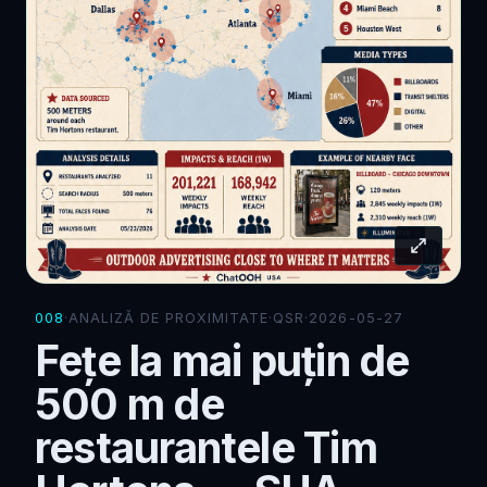
008
·
ANALIZĂ DE PROXIMITATE
·
QSR
·
2026-05-27
Fețe la mai puțin de
500 m de
restaurantele Tim