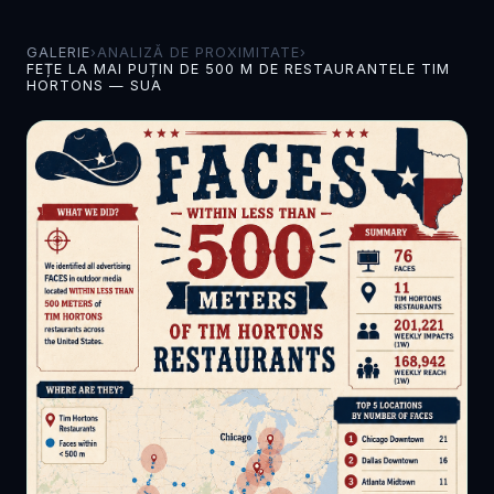
GALERIE
›
ANALIZĂ DE PROXIMITATE
›
FEȚE LA MAI PUȚIN DE 500 M DE RESTAURANTELE TIM
HORTONS — SUA