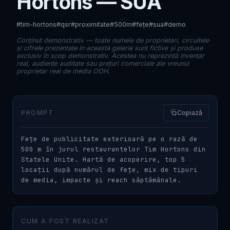
Hortons — SUA
#tim-hortons
#qsr
#proximitate
#500m
#fețe
#sua
#demo
Conținut demonstrativ — toate numele de proprietari, circuitele
și cifrele prezentate în această galerie sunt fictive și produse
exclusiv în scop demonstrativ. Acestea nu reprezintă inventar
real, audiențe auditate sau prețuri comerciale ale vreunui
proprietar real de media OOH.
PROMPT
Copiază
Fețe de publicitate exterioară pe o rază de 
500 m în jurul restaurantelor Tim Hortons din 
Statele Unite. Hartă de acoperire, top 5 
locații după numărul de fețe, mix de tipuri 
de media, impacte și reach săptămânale.
CUM A FOST REALIZAT