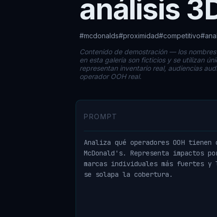
análisis 3
#mcdonalds
#proximidad
#competitivo
#anal
Contenido de demostración — los nombres d
en esta galería son ficticios y se utilizan ú
representan inventario real, audiencias aud
operador OOH real.
PROMPT
Analiza qué operadores OOH tienen 
McDonald's. Representa impactos po
marcas individuales más fuertes y 
se solapa la cobertura.