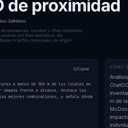
D de proximidad
isis-3d
#demo
e operadores, circuitos y cifras mostrados
nicamente con fines ilustrativos. No
itadas ni tarifas comerciales de ningún
CÓMO S
Copiar
Análisi
caras a menos de 500 m de los locales de 
ChatOO
r semana frente a alcance, destaca las 
inventa
las mejores combinaciones, y señala dónde 
m de la
McDona
impact
individ