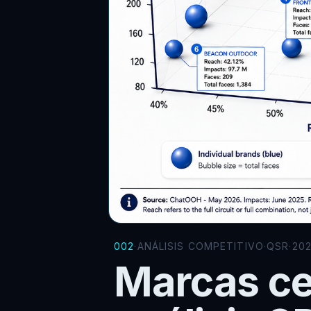
002
·
ANÁLISIS COMPETITIVO
·
QSR
·
202
Marcas ce