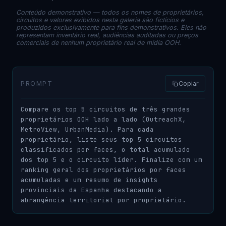
Conteúdo demonstrativo — todos os nomes de proprietários,
circuitos e valores exibidos nesta galeria são fictícios e
produzidos exclusivamente para fins demonstrativos. Eles não
representam inventário real, audiências auditadas ou preços
comerciais de nenhum proprietário real de mídia OOH.
PROMPT
Copiar
Compare os top 5 circuitos de três grandes 
proprietários OOH lado a lado (OutreachX, 
MetroView, UrbanMedia). Para cada 
proprietário, liste seus top 5 circuitos 
classificados por faces, o total acumulado 
dos top 5 e o circuito líder. Finalize com um 
ranking geral dos proprietários por faces 
acumuladas e um resumo de insights 
provinciais da Espanha destacando a 
abrangência territorial por proprietário.