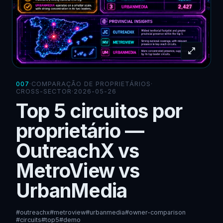
007
·
COMPARAÇÃO DE PROPRIETÁRIOS
·
CROSS-SECTOR
·
2026-05-26
Top 5 circuitos por
proprietário —
OutreachX vs
MetroView vs
UrbanMedia
#outreachx
#metroview
#urbanmedia
#owner-comparison
#circuits
#top5
#demo